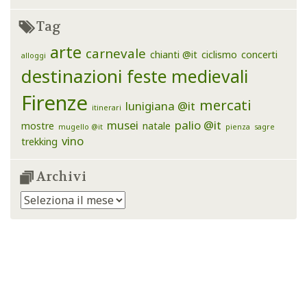
Tag
arte
carnevale
chianti @it
ciclismo
concerti
alloggi
destinazioni
feste medievali
Firenze
mercati
lunigiana @it
itinerari
musei
palio @it
mostre
natale
mugello @it
pienza
sagre
vino
trekking
Archivi
Archivi