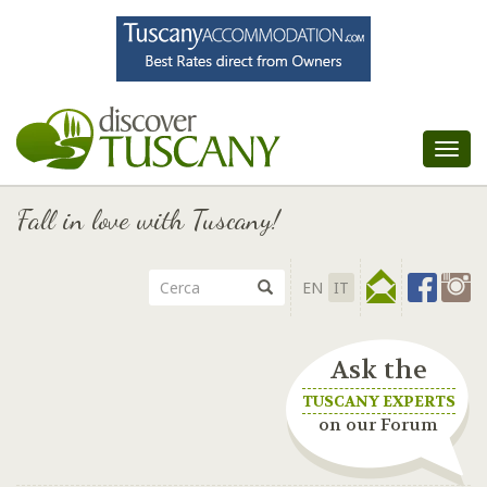
Tog
nav
Fall in love with Tuscany!
EN
IT
Ask the
TUSCANY EXPERTS
on our Forum