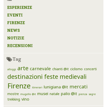
ESPERIENZE
EVENTI
FIRENZE
NEWS
NOTIZIE
RECENSIONI
Tag
arte
carnevale
chianti @it
ciclismo
concerti
alloggi
destinazioni
feste medievali
Firenze
mercati
lunigiana @it
itinerari
musei
palio @it
mostre
natale
mugello @it
pienza
sagre
vino
trekking