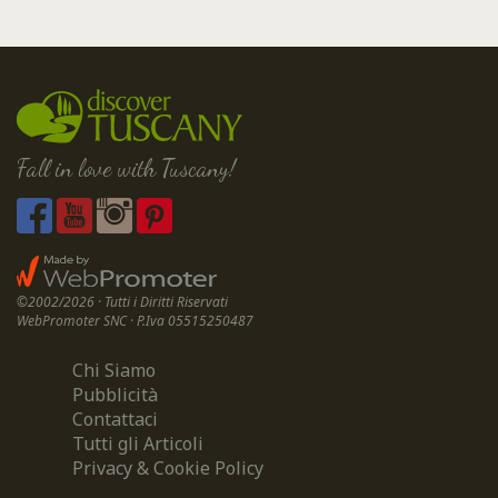
Fall in love with Tuscany!
©2002/2026 · Tutti i Diritti Riservati
WebPromoter SNC · P.Iva 05515250487
Chi Siamo
Pubblicità
Contattaci
Tutti gli Articoli
Privacy & Cookie Policy