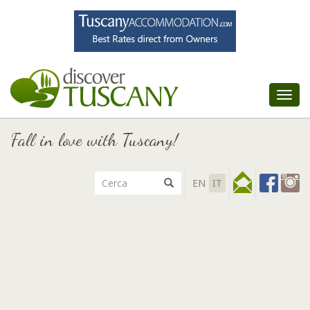
Tog
nav
Fall in love with Tuscany!
EN
IT