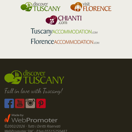
Fall in love with Tuscany!
©2002/2026 · Tutti i Diritti Riservati
WebPromoter SNC · P.Iva 05515250487