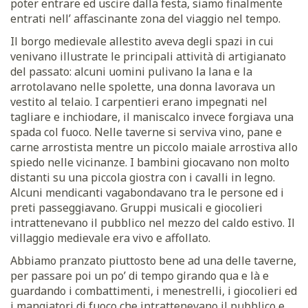
poter entrare ed uscire dalla festa, siamo finalmente
entrati nell’ affascinante zona del viaggio nel tempo.
Il borgo medievale allestito aveva degli spazi in cui
venivano illustrate le principali attività di artigianato
del passato: alcuni uomini pulivano la lana e la
arrotolavano nelle spolette, una donna lavorava un
vestito al telaio. I carpentieri erano impegnati nel
tagliare e inchiodare, il maniscalco invece forgiava una
spada col fuoco. Nelle taverne si serviva vino, pane e
carne arrostista mentre un piccolo maiale arrostiva allo
spiedo nelle vicinanze. I bambini giocavano non molto
distanti su una piccola giostra con i cavalli in legno.
Alcuni mendicanti vagabondavano tra le persone ed i
preti passeggiavano. Gruppi musicali e giocolieri
intrattenevano il pubblico nel mezzo del caldo estivo. Il
villaggio medievale era vivo e affollato.
Abbiamo pranzato piuttosto bene ad una delle taverne,
per passare poi un po’ di tempo girando qua e là e
guardando i combattimenti, i menestrelli, i giocolieri ed
i mangiatori di fuoco che intrattenevano il pubblico e