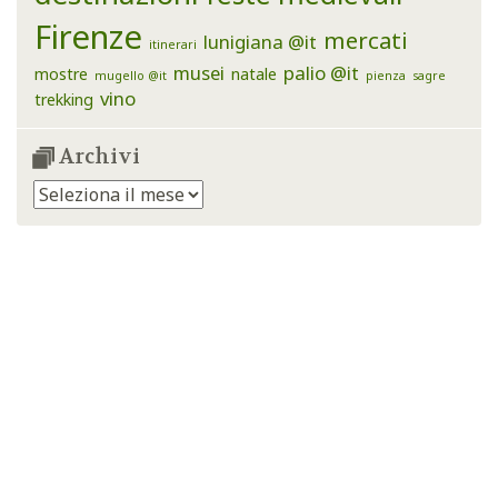
Firenze
mercati
lunigiana @it
itinerari
musei
palio @it
mostre
natale
mugello @it
pienza
sagre
vino
trekking
Archivi
Archivi