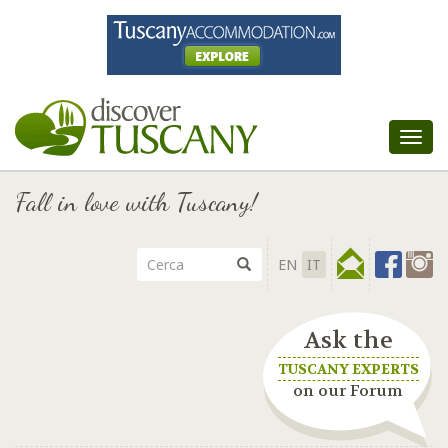
Tog
nav
Fall in love with Tuscany!
EN
IT
Ask the
TUSCANY EXPERTS
on our Forum