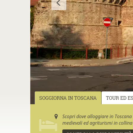
SOGGIORNA IN TOSCANA
TOUR ED E
Scopri dove alloggiare in Toscana
medievali ed agriturismi in collina