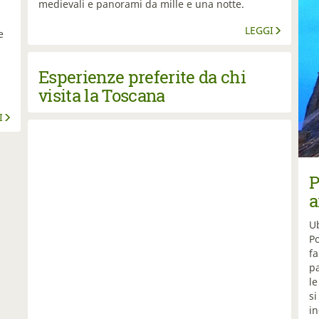
medievali e panorami da mille e una notte.
LEGGI
e
Esperienze preferite da chi
visita la Toscana
I
P
a
Ub
Po
fa
pa
l
si
in