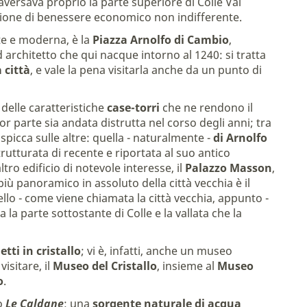
aversava proprio la parte superiore di Colle Val
zione di benessere economico non indifferente.
nte e moderna, è la
Piazza Arnolfo di Cambio
,
architetto che qui nacque intorno al 1240: si tratta
 città
, e vale la pena visitarla anche da un punto di
delle caratteristiche
case-torri
che ne rendono il
r parte sia andata distrutta nel corso degli anni; tra
spicca sulle altre: quella - naturalmente -
di Arnolfo
strutturata di recente e riportata al suo antico
ltro edificio di notevole interesse, il
Palazzo Masson
,
 più panoramico in assoluto della città vecchia è il
stello - come viene chiamata la città vecchia, appunto -
la parte sottostante di Colle e la vallata che la
tti in cristallo
; vi è, infatti, anche un museo
isitare, il
Museo del Cristallo
, insieme al
Museo
o
.
to
Le Caldane
: una
sorgente naturale di acqua