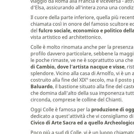
viaggio da Roma alla Francia e viceversa - attr
d'Elsa, assicurando all'intera zona una condi
Il cuore della parte inferiore, quella più rece
chiamata così in onore del famoso scultore ed 
del
fulcro sociale, economico e politico della
vista artistico ed architettonico.
Colle è molto rinomata anche per la presenza 
profilo davvero particolare, sebbene la maggio
le poche rimaste, ve ne è soprattutto una che 
di Cambio, dove l'artista nacque e visse
, ri
splendore. Vicino alla casa di Arnolfo, vi è un a
costruito alla fine del XIX° secolo, ma il posto
Baluardo
, il bastione situato alla fine del ca
che domina dall'alto della sua imponenza tutta 
circonda, comprese le colline del Chianti.
Oggi Colle è famosa per la
produzione di ogge
dedicato a quest'attività che vi consigliamo di v
Civico di Arte Sacra ed a quello Archeologic
Poco più a sud di Colle, vi è un luogo chiama