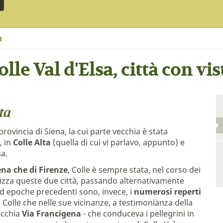
a
olle Val d'Elsa, città con vis
sta
 provincia di Siena, la cui parte vecchia è stata
, in
Colle Alta
(quella di cui vi parlavo, appunto) e
na.
ena che di Firenze
, Colle è sempre stata, nel corso dei
terizza queste due città, passando alternativamente
i ad epoche precedenti sono, invece, i
numerosi reperti
a Colle che nelle sue vicinanze, a testimonianza della
ecchia
Via Francigena
- che conduceva i pellegrini in