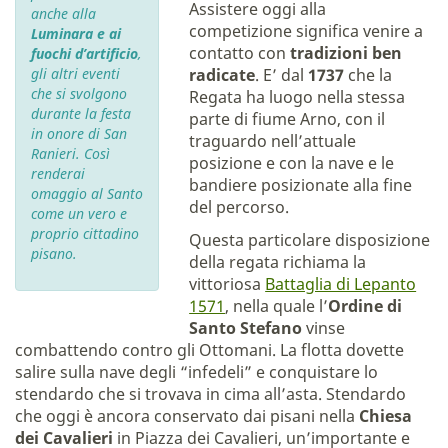
Assistere oggi alla
anche alla
competizione significa venire a
Luminara e ai
contatto con
tradizioni ben
fuochi d’artificio
,
gli altri eventi
radicate
. E’ dal
1737
che la
che si svolgono
Regata ha luogo nella stessa
durante la festa
parte di fiume Arno, con il
in onore di San
traguardo nell’attuale
Ranieri. Così
posizione e con la nave e le
renderai
bandiere posizionate alla fine
omaggio al Santo
del percorso.
come un vero e
proprio cittadino
Questa particolare disposizione
pisano.
della regata richiama la
vittoriosa
Battaglia di Lepanto
1571
, nella quale l’
Ordine di
Santo Stefano
vinse
combattendo contro gli Ottomani. La flotta dovette
salire sulla nave degli “infedeli” e conquistare lo
stendardo che si trovava in cima all’asta. Stendardo
che oggi è ancora conservato dai pisani nella
Chiesa
dei Cavalieri
in Piazza dei Cavalieri, un’importante e