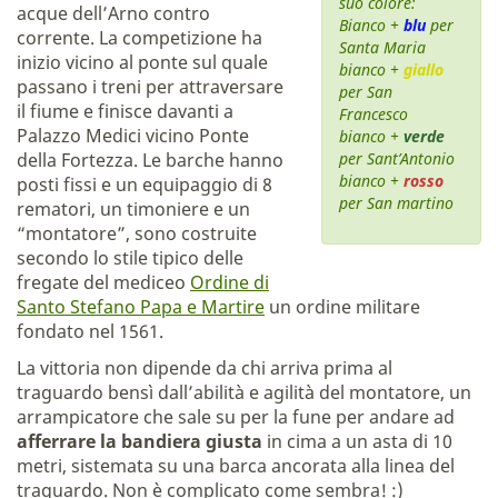
suo colore:
acque dell’Arno contro
Bianco +
blu
per
corrente. La competizione ha
Santa Maria
inizio vicino al ponte sul quale
bianco +
giallo
passano i treni per attraversare
per San
il fiume e finisce davanti a
Francesco
Palazzo Medici vicino Ponte
bianco +
verde
della Fortezza. Le barche hanno
per Sant’Antonio
bianco +
rosso
posti fissi e un equipaggio di 8
per San martino
rematori, un timoniere e un
“montatore”, sono costruite
secondo lo stile tipico delle
fregate del mediceo
Ordine di
Santo Stefano Papa e Martire
un ordine militare
fondato nel 1561.
La vittoria non dipende da chi arriva prima al
traguardo bensì dall’abilità e agilità del montatore, un
arrampicatore che sale su per la fune per andare ad
afferrare la bandiera giusta
in cima a un asta di 10
metri, sistemata su una barca ancorata alla linea del
traguardo. Non è complicato come sembra! :)