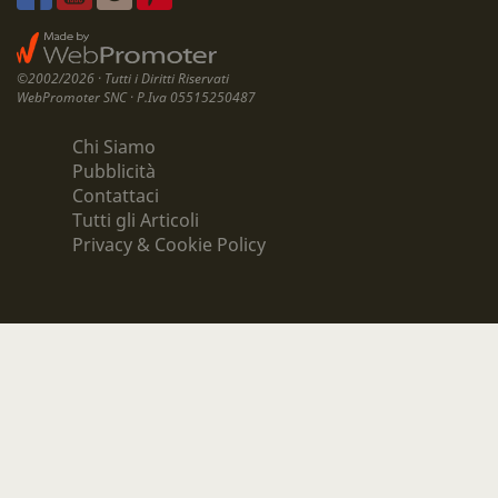
©2002/2026 · Tutti i Diritti Riservati
WebPromoter SNC · P.Iva 05515250487
Chi Siamo
Pubblicità
Contattaci
Tutti gli Articoli
Privacy & Cookie Policy