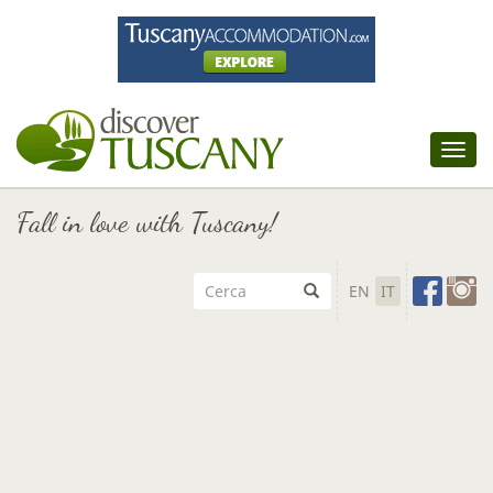
Tog
nav
Fall in love with Tuscany!
EN
IT