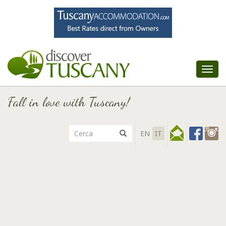
Tog
nav
Fall in love with Tuscany!
EN
IT