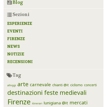
Blog
Sezioni
ESPERIENZE
EVENTI
FIRENZE
NEWS
NOTIZIE
RECENSIONI
Tag
arte
carnevale
chianti @it
ciclismo
concerti
alloggi
destinazioni
feste medievali
Firenze
mercati
lunigiana @it
itinerari