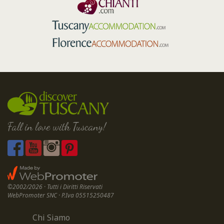
Fall in love with Tuscany!
©2002/2026 · Tutti i Diritti Riservati
WebPromoter SNC · P.Iva 05515250487
Chi Siamo