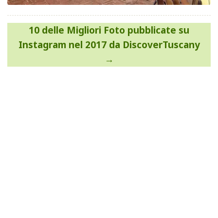
Navigazione
10 delle Migliori Foto pubblicate su
articoli
Instagram nel 2017 da DiscoverTuscany