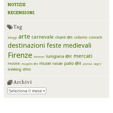
NOTIZIE
RECENSIONI
Tag
arte
carnevale
chianti @it
ciclismo
concerti
alloggi
destinazioni
feste medievali
Firenze
mercati
lunigiana @it
itinerari
musei
palio @it
mostre
natale
mugello @it
pienza
sagre
vino
trekking
Archivi
Archivi