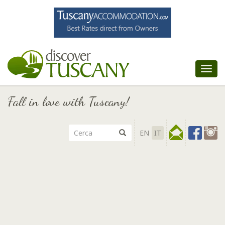
Tog
nav
Fall in love with Tuscany!
EN
IT