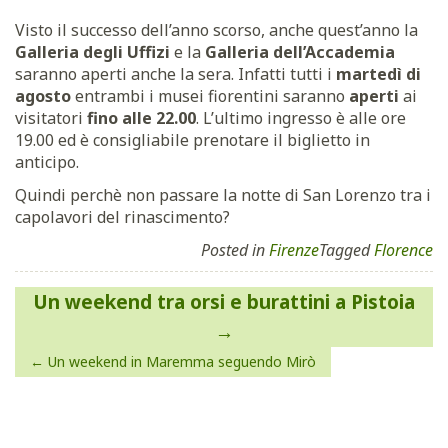
Visto il successo dell’anno scorso, anche quest’anno la
Galleria degli Uffizi
e la
Galleria dell’Accademia
saranno aperti anche la sera. Infatti tutti i
martedì di
agosto
entrambi i musei fiorentini saranno
aperti
ai
visitatori
fino alle 22.00
. L’ultimo ingresso è alle ore
19.00 ed è consigliabile prenotare il biglietto in
anticipo.
Quindi perchè non passare la notte di San Lorenzo tra i
capolavori del rinascimento?
Posted in
Firenze
Tagged
Florence
Navigazione
Un weekend tra orsi e burattini a Pistoia
articoli
Un weekend in Maremma seguendo Mirò