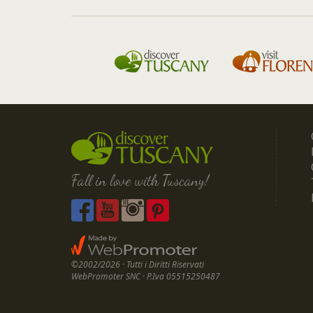
Fall in love with Tuscany!
©2002/2026 · Tutti i Diritti Riservati
WebPromoter SNC · P.Iva 05515250487