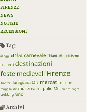
FIRENZE
NEWS
NOTIZIE
RECENSIONI
Tag
arte
carnevale
chianti @it
ciclismo
alloggi
destinazioni
concerti
Firenze
feste medievali
mercati
lunigiana @it
mostre
itinerari
musei
palio @it
natale
mugello @it
pienza
sagre
vino
trekking
Archivi