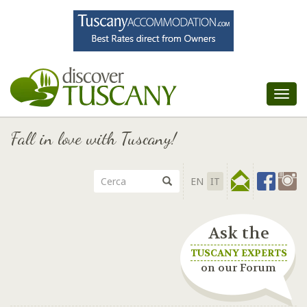
Tog
nav
Fall in love with Tuscany!
EN
IT
Ask the
TUSCANY EXPERTS
on our Forum