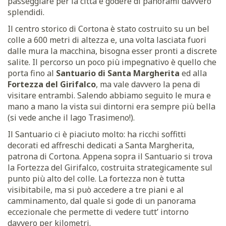
passeggiare per la città e godere di panorami davvero
splendidi.
Il centro storico di Cortona è stato costruito su un bel
colle a 600 metri di altezza e, una volta lasciata fuori
dalle mura la macchina, bisogna esser pronti a discrete
salite. Il percorso un poco più impegnativo è quello che
porta fino al
Santuario di Santa Margherita
ed alla
Fortezza del Girifalco
, ma vale davvero la pena di
visitare entrambi. Salendo abbiamo seguito le mura e
mano a mano la vista sui dintorni era sempre più bella
(si vede anche il lago Trasimeno!).
Il Santuario ci è piaciuto molto: ha ricchi soffitti
decorati ed affreschi dedicati a Santa Margherita,
patrona di Cortona. Appena sopra il Santuario si trova
la Fortezza del Girifalco, costruita strategicamente sul
punto più alto del colle. La fortezza non è tutta
visibitabile, ma si può accedere a tre piani e al
camminamento, dal quale si gode di un panorama
eccezionale che permette di vedere tutt’ intorno
davvero per kilometri.