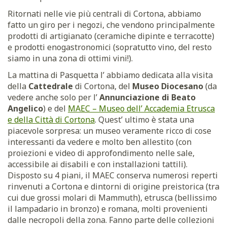
Ritornati nelle vie più centrali di Cortona, abbiamo
fatto un giro per i negozi, che vendono principalmente
prodotti di artigianato (ceramiche dipinte e terracotte)
e prodotti enogastronomici (sopratutto vino, del resto
siamo in una zona di ottimi vini!).
La mattina di Pasquetta l’ abbiamo dedicata alla visita
della
Cattedrale
di Cortona, del
Museo Diocesano
(da
vedere anche solo per l’
Annunciazione di Beato
Angelico
) e del
MAEC – Museo dell’ Accademia Etrusca
e della Città di Cortona
. Quest’ ultimo è stata una
piacevole sorpresa: un museo veramente ricco di cose
interessanti da vedere e molto ben allestito (con
proiezioni e video di approfondimento nelle sale,
accessibile ai disabili e con installazioni tattili).
Disposto su 4 piani, il MAEC conserva numerosi reperti
rinvenuti a Cortona e dintorni di origine preistorica (tra
cui due grossi molari di Mammuth), etrusca (bellissimo
il lampadario in bronzo) e romana, molti provenienti
dalle necropoli della zona. Fanno parte delle collezioni