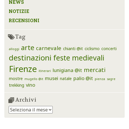
NEWS
NOTIZIE
RECENSIONI
Tag
arte
carnevale
chianti @it
ciclismo
concerti
alloggi
destinazioni
feste medievali
Firenze
mercati
lunigiana @it
itinerari
musei
palio @it
mostre
natale
mugello @it
pienza
sagre
vino
trekking
Archivi
Archivi