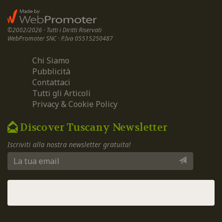
©2002/2026 · Tutti i Diritti Riservati
WebPromoter SNC · P.Iva 05515250487
Chi Siamo
Pubblicità
Contattaci
Tutti gli Articoli
Privacy & Cookie Policy
Discover Tuscany Newsletter
Iscriviti alla nostra newsletter gratuita!