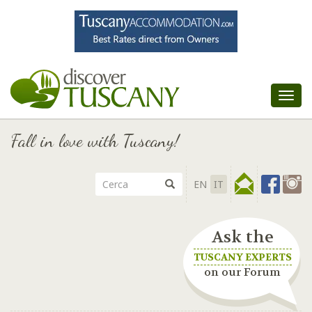
Tog
nav
Fall in love with Tuscany!
EN
IT
Ask the
TUSCANY EXPERTS
on our Forum