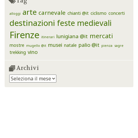
Tag
arte
carnevale
chianti @it
ciclismo
concerti
alloggi
destinazioni
feste medievali
Firenze
mercati
lunigiana @it
itinerari
musei
palio @it
mostre
natale
mugello @it
pienza
sagre
vino
trekking
Archivi
Archivi