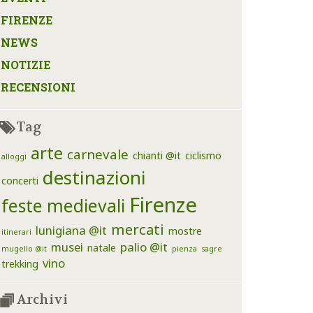
FIRENZE
NEWS
NOTIZIE
RECENSIONI
Tag
arte
carnevale
chianti @it
ciclismo
alloggi
destinazioni
concerti
Firenze
feste medievali
mercati
lunigiana @it
mostre
itinerari
musei
palio @it
natale
mugello @it
pienza
sagre
vino
trekking
Archivi