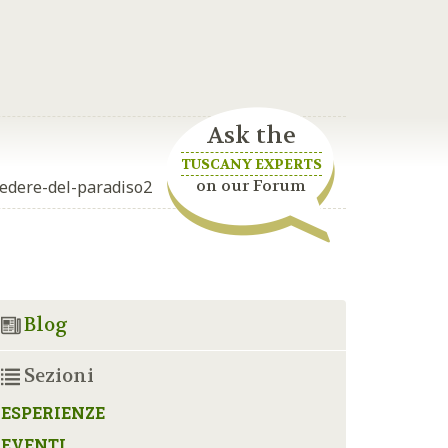
Ask the
TUSCANY EXPERTS
on our Forum
edere-del-paradiso2
Blog
Sezioni
ESPERIENZE
EVENTI