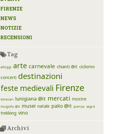
FIRENZE
NEWS
NOTIZIE
RECENSIONI
Tag
arte
carnevale
chianti @it
ciclismo
alloggi
destinazioni
concerti
Firenze
feste medievali
mercati
lunigiana @it
mostre
itinerari
musei
palio @it
natale
mugello @it
pienza
sagre
vino
trekking
Archivi