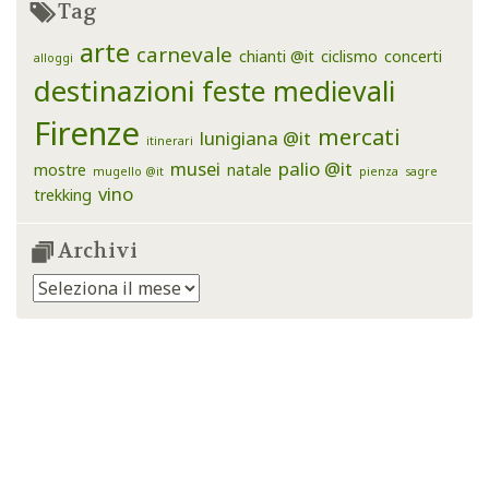
Tag
arte
carnevale
chianti @it
ciclismo
concerti
alloggi
destinazioni
feste medievali
Firenze
mercati
lunigiana @it
itinerari
musei
palio @it
mostre
natale
mugello @it
pienza
sagre
vino
trekking
Archivi
Archivi