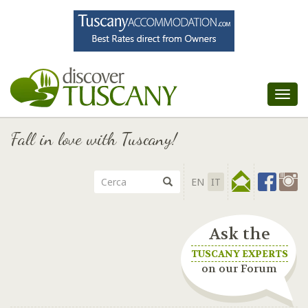
Tog
nav
Fall in love with Tuscany!
EN
IT
Ask the
TUSCANY EXPERTS
on our Forum