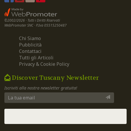
©2002/2026 · Tutti i Diritti Riservati
WebPromoter SNC · P.Iva 05515250487
Chi Siamo
Pubblicità
Contattaci
Tutti gli Articoli
Privacy & Cookie Policy
Discover Tuscany Newsletter
Iscriviti alla nostra newsletter gratuita!