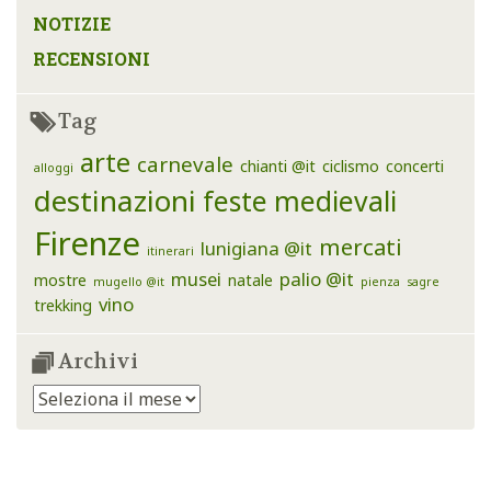
NOTIZIE
RECENSIONI
Tag
arte
carnevale
chianti @it
ciclismo
concerti
alloggi
destinazioni
feste medievali
Firenze
mercati
lunigiana @it
itinerari
musei
palio @it
mostre
natale
mugello @it
pienza
sagre
vino
trekking
Archivi
Archivi