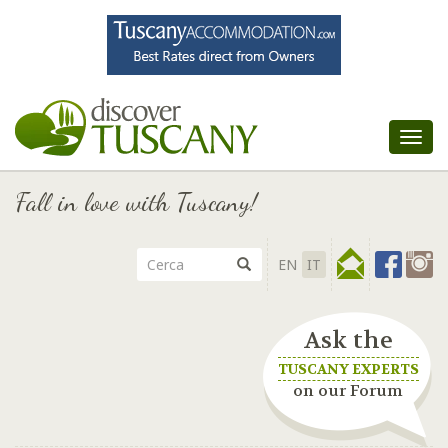
Tog
nav
Fall in love with Tuscany!
EN
IT
Ask the
TUSCANY EXPERTS
on our Forum