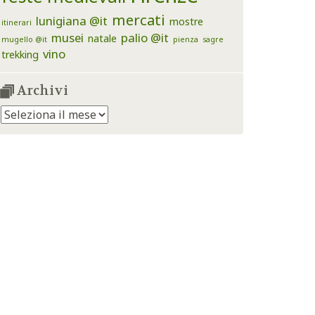
mercati
lunigiana @it
mostre
itinerari
musei
palio @it
natale
mugello @it
pienza
sagre
vino
trekking
Archivi
Archivi