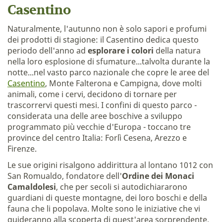
Casentino
Naturalmente, l'autunno non è solo sapori e profumi
dei prodotti di stagione: il Casentino dedica questo
periodo dell'anno ad
esplorare i colori
della natura
nella loro esplosione di sfumature...talvolta durante la
notte...nel vasto parco nazionale che copre le aree del
Casentino
, Monte Falterona e Campigna, dove molti
animali, come i cervi, decidono di tornare per
trascorrervi questi mesi. I confini di questo parco -
considerata una delle aree boschive a sviluppo
programmato più vecchie d'Europa - toccano tre
province del centro Italia: Forlì Cesena, Arezzo e
Firenze.
Le sue origini risalgono addirittura al lontano 1012 con
San Romualdo, fondatore dell'
Ordine dei Monaci
Camaldolesi
, che per secoli si autodichiararono
guardiani di queste montagne, dei loro boschi e della
fauna che li popolava. Molte sono le iniziative che vi
guideranno alla scoperta di quest'area sorprendente.