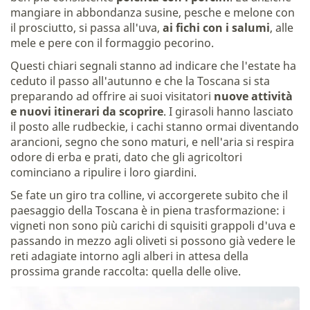
mangiare in abbondanza susine, pesche e melone con
il prosciutto, si passa all'uva,
ai fichi con i salumi
, alle
mele e pere con il formaggio pecorino.
Questi chiari segnali stanno ad indicare che l'estate ha
ceduto il passo all'autunno e che la Toscana si sta
preparando ad offrire ai suoi visitatori
nuove attività
e nuovi itinerari da scoprire
. I girasoli hanno lasciato
il posto alle rudbeckie, i cachi stanno ormai diventando
arancioni, segno che sono maturi, e nell'aria si respira
odore di erba e prati, dato che gli agricoltori
cominciano a ripulire i loro giardini.
Se fate un giro tra colline, vi accorgerete subito che il
paesaggio della Toscana è in piena trasformazione: i
vigneti non sono più carichi di squisiti grappoli d'uva e
passando in mezzo agli oliveti si possono già vedere le
reti adagiate intorno agli alberi in attesa della
prossima grande raccolta: quella delle olive.