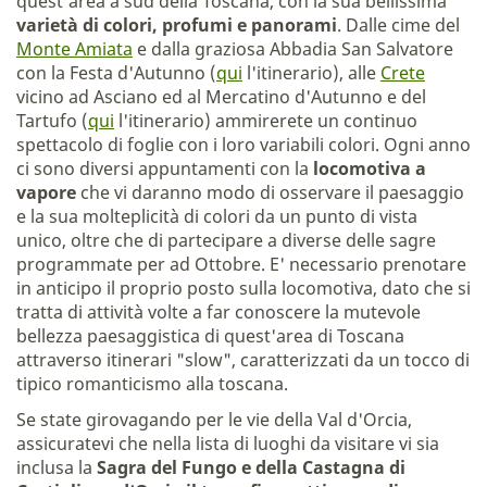
quest'area a sud della Toscana, con la sua bellissima
varietà di colori, profumi e panorami
. Dalle cime del
Monte Amiata
e dalla graziosa Abbadia San Salvatore
con la Festa d'Autunno (
qui
l'itinerario), alle
Crete
vicino ad Asciano ed al Mercatino d'Autunno e del
Tartufo (
qui
l'itinerario) ammirerete un continuo
spettacolo di foglie con i loro variabili colori. Ogni anno
ci sono diversi appuntamenti con la
locomotiva a
vapore
che vi daranno modo di osservare il paesaggio
e la sua molteplicità di colori da un punto di vista
unico, oltre che di partecipare a diverse delle sagre
programmate per ad Ottobre. E' necessario prenotare
in anticipo il proprio posto sulla locomotiva, dato che si
tratta di attività volte a far conoscere la mutevole
bellezza paesaggistica di quest'area di Toscana
attraverso itinerari "slow", caratterizzati da un tocco di
tipico romanticismo alla toscana.
Se state girovagando per le vie della Val d'Orcia,
assicuratevi che nella lista di luoghi da visitare vi sia
inclusa la
Sagra del Fungo e della Castagna di