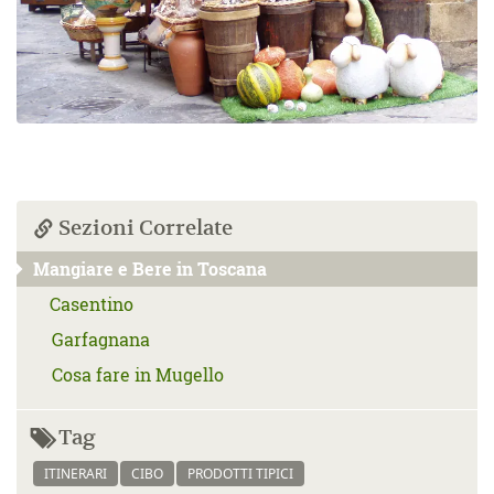
Sezioni Correlate
Mangiare e Bere in Toscana
Casentino
Garfagnana
Cosa fare in Mugello
Tag
ITINERARI
CIBO
PRODOTTI TIPICI