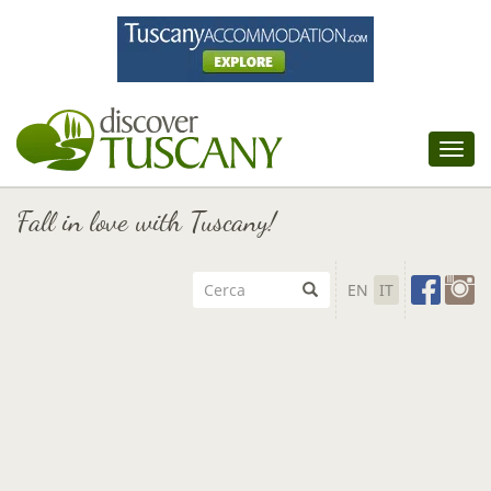
Tog
nav
Fall in love with Tuscany!
EN
IT