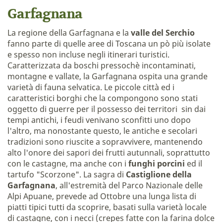
Garfagnana
La regione della Garfagnana e la
valle del Serchio
fanno parte di quelle aree di Toscana un pò più isolate
e spesso non incluse negli itinerari turistici.
Caratterizzata da boschi pressochè incontaminati,
montagne e vallate, la Garfagnana ospita una grande
varietà di fauna selvatica. Le piccole città ed i
caratteristici borghi che la compongono sono stati
oggetto di guerre per il possesso dei territori sin dai
tempi antichi, i feudi venivano sconfitti uno dopo
l'altro, ma nonostante questo, le antiche e secolari
tradizioni sono riuscite a sopravvivere, mantenendo
alto l'onore dei sapori dei frutti autunnali, soprattutto
con le castagne, ma anche con i
funghi porcini
ed il
tartufo "Scorzone". La sagra di
Castiglione della
Garfagnana
, all'estremità del Parco Nazionale delle
Alpi Apuane, prevede ad Ottobre una lunga lista di
piatti tipici tutti da scoprire, basati sulla varietà locale
di castagne, con i necci (crepes fatte con la farina dolce