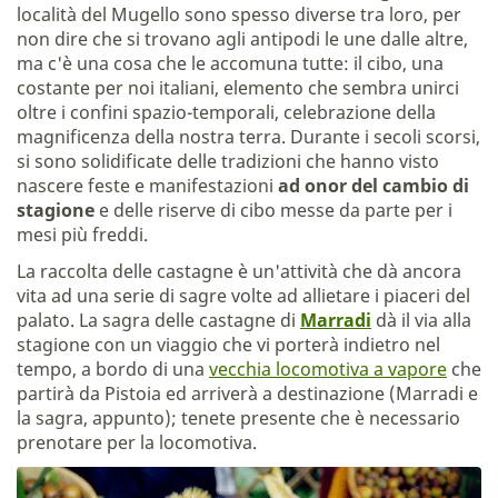
località del Mugello sono spesso diverse tra loro, per
non dire che si trovano agli antipodi le une dalle altre,
ma c'è una cosa che le accomuna tutte: il cibo, una
costante per noi italiani, elemento che sembra unirci
oltre i confini spazio-temporali, celebrazione della
magnificenza della nostra terra. Durante i secoli scorsi,
si sono solidificate delle tradizioni che hanno visto
nascere feste e manifestazioni
ad onor del cambio di
stagione
e delle riserve di cibo messe da parte per i
mesi più freddi.
La raccolta delle castagne è un'attività che dà ancora
vita ad una serie di sagre volte ad allietare i piaceri del
palato. La sagra delle castagne di
Marradi
dà il via alla
stagione con un viaggio che vi porterà indietro nel
tempo, a bordo di una
vecchia locomotiva a vapore
che
partirà da Pistoia ed arriverà a destinazione (Marradi e
la sagra, appunto); tenete presente che è necessario
prenotare per la locomotiva.