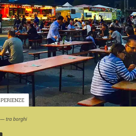
SPERIENZE
 — tra borghi