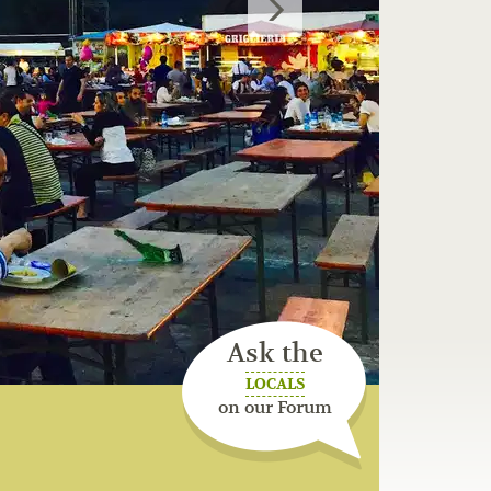
Ask the
LOCALS
on our Forum