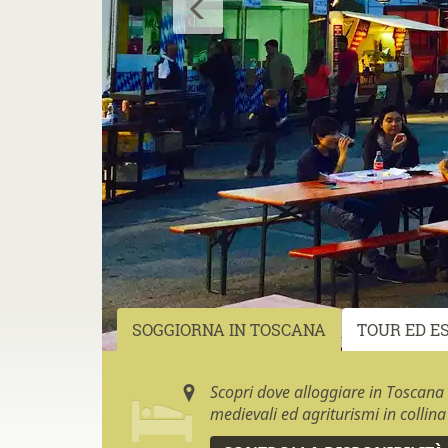
SOGGIORNA IN TOSCANA
TOUR ED E
Scopri dove alloggiare in Toscana
medievali ed agriturismi in collina