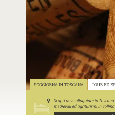
SOGGIORNA IN TOSCANA
TOUR ED E
Scopri dove alloggiare in Toscana
medievali ed agriturismi in collina