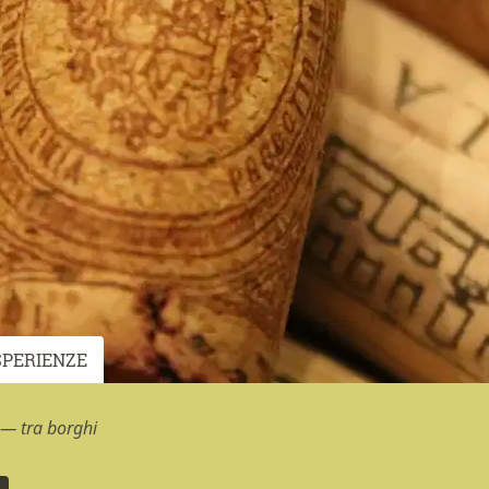
SPERIENZE
 — tra borghi