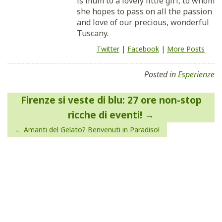
is mum to a lovely little girl, to whom
she hopes to pass on all the passion
and love of our precious, wonderful
Tuscany.
Twitter
|
Facebook
|
More Posts
Posted in
Esperienze
Navigazione
Firenze si veste di blu: 27 ore non-stop
articoli
ricche di eventi!
Amanti del Gelato? Benvenuti in Paradiso!