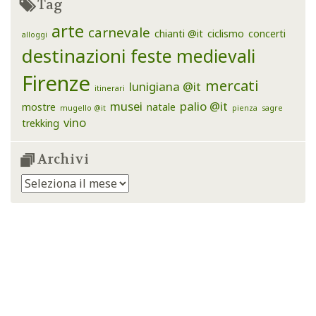
Tag
arte
carnevale
chianti @it
ciclismo
concerti
alloggi
destinazioni
feste medievali
Firenze
mercati
lunigiana @it
itinerari
musei
palio @it
mostre
natale
mugello @it
pienza
sagre
vino
trekking
Archivi
Archivi