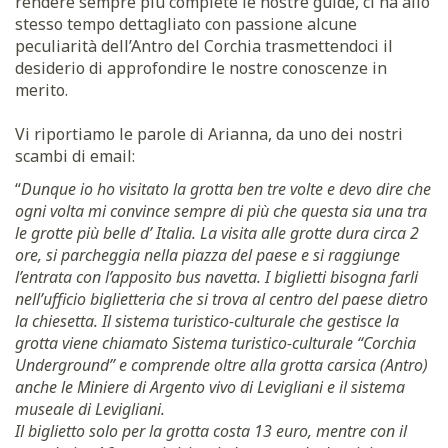
rendere sempre più complete le nostre guide, ci ha allo
stesso tempo dettagliato con passione alcune
peculiarità dell’Antro del Corchia trasmettendoci il
desiderio di approfondire le nostre conoscenze in
merito.
Vi riportiamo le parole di Arianna, da uno dei nostri
scambi di email:
“
Dunque io ho visitato la grotta ben tre volte e devo dire che
ogni volta mi convince sempre di più che questa sia una tra
le grotte più belle d’ Italia. La visita alle grotte dura circa 2
ore, si parcheggia nella piazza del paese e si raggiunge
l’entrata con l’apposito bus navetta. I biglietti bisogna farli
nell’ufficio biglietteria che si trova al centro del paese dietro
la chiesetta. Il sistema turistico-culturale che gestisce la
grotta viene chiamato Sistema turistico-culturale “Corchia
Underground” e comprende oltre alla grotta carsica (Antro)
anche le Miniere di Argento vivo di Levigliani e il sistema
museale di Levigliani.
Il biglietto solo per la grotta costa 13 euro, mentre con il