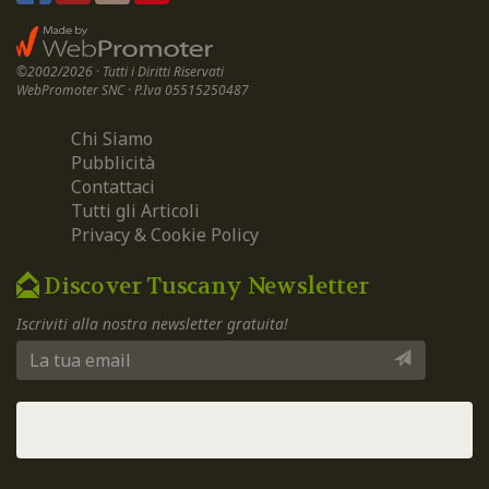
©2002/2026 · Tutti i Diritti Riservati
WebPromoter SNC · P.Iva 05515250487
Chi Siamo
Pubblicità
Contattaci
Tutti gli Articoli
Privacy & Cookie Policy
Discover Tuscany Newsletter
Iscriviti alla nostra newsletter gratuita!