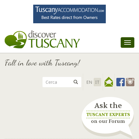
Tog
nav
Fall in love with Tuscany!
EN
IT
Ask the
TUSCANY EXPERTS
on our Forum