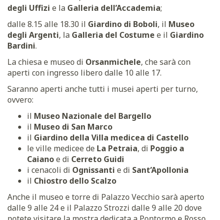
degli Uffizi
e la
Galleria dell’Accademia
;
dalle 8.15 alle 18.30 il
Giardino di Boboli
, il
Museo
degli Argenti
, la
Galleria del Costume
e il
Giardino
Bardini
.
La chiesa e museo di
Orsanmichele
, che sarà con
aperti con ingresso libero dalle 10 alle 17.
Saranno aperti anche tutti i musei aperti per turno,
ovvero:
il
Museo Nazionale del Bargello
il
Museo di San Marco
il
Giardino della Villa medicea di Castello
le ville medicee de
La Petraia
, di
Poggio a
Caiano
e di
Cerreto Guidi
i cenacoli di
Ognissanti
e di
Sant’Apollonia
il
Chiostro dello Scalzo
Anche il museo e torre di Palazzo Vecchio sarà aperto
dalle 9 alle 24 e il Palazzo Strozzi dalle 9 alle 20 dove
potete visitare la mostra dedicata a Pontormo e Rosso