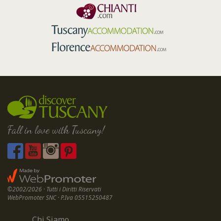
Fall in love with Tuscany!
©2002/2026 · Tutti i Diritti Riservati
WebPromoter SNC · P.Iva 05515250487
Chi Siamo