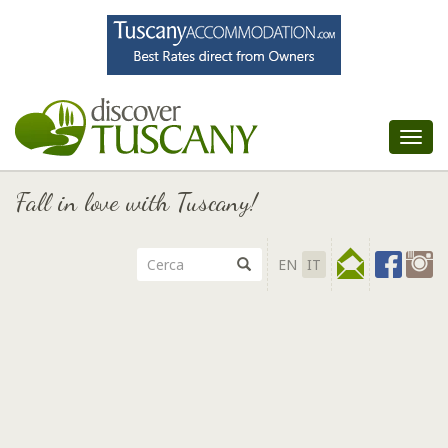
Tog
nav
Fall in love with Tuscany!
EN
IT