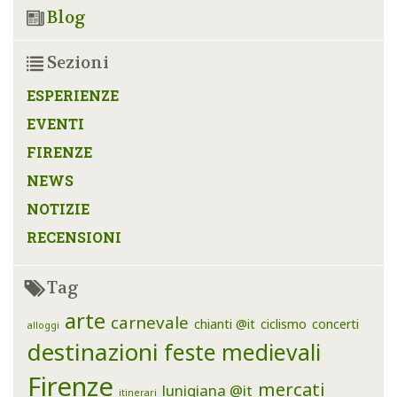
Blog
Sezioni
ESPERIENZE
EVENTI
FIRENZE
NEWS
NOTIZIE
RECENSIONI
Tag
arte
carnevale
chianti @it
ciclismo
concerti
alloggi
destinazioni
feste medievali
Firenze
mercati
lunigiana @it
itinerari