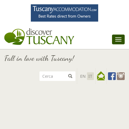
Tog
nav
Fall in love with Tuscany!
EN
IT