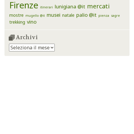
Firenze
mercati
lunigiana @it
itinerari
musei
palio @it
mostre
natale
mugello @it
pienza
sagre
vino
trekking
Archivi
Archivi