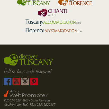
Fall in love with Tuscany!
©2002/2026 · Tutti i Diritti Riservati
WebPromoter SNC · P.Iva 05515250487