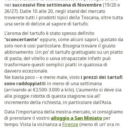
nei
successivi fine settimana di Novembre
(19/20 e
26/27). Dalle 10 alle 20, negli stand del mercato
troverete tutti i prodotti tipici della Toscana, oltre tutta
una serie di delizie al sapore di tartufo.
L’aroma del tartufo è stato spesso definito
“
sconcertante
” eppure, come alcuni sapori, gustato da
solo non è cosi particolare. Bisogna trovare il giusto
abbinamento. Un po’ di tartufo grattugiato su un piatto
di pasta, del vitello o uova strapazzate infatti può
trasformare questi semplici piatti in qualcosa di
davvero eccezionale.
Ne basta poco – e meno male, visto
i prezzi dei tartufi
sono raddoppiatti
in meno di una settimana
(arrivando ai €2.500-3.000 a kilo). L’aumento si deve sia
alle pioggie ridotte di questa stagione sia all’
incremento della richiesta, in particolare dall’Asia.
Data l’importanza della mostra-mercato, vi consigliamo
di prenotare il vostro
alloggio a San Miniato
per
tempo. Vista la vicinanza a
Firenze
(meno di un’ ora in