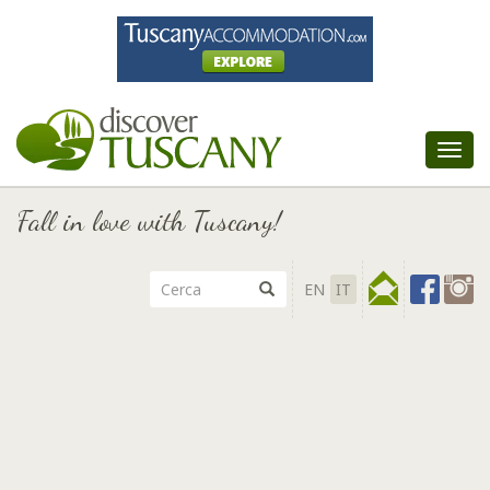
Tog
nav
Fall in love with Tuscany!
EN
IT