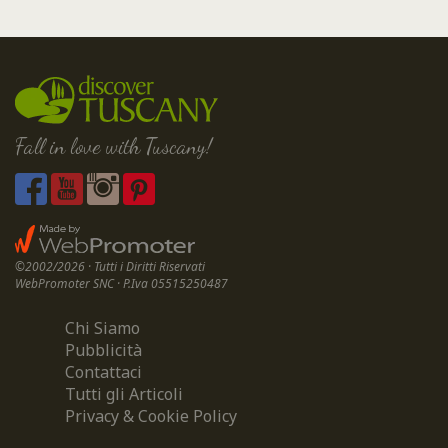
Fall in love with Tuscany!
©2002/2026 · Tutti i Diritti Riservati
WebPromoter SNC · P.Iva 05515250487
Chi Siamo
Pubblicità
Contattaci
Tutti gli Articoli
Privacy & Cookie Policy