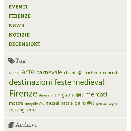
EVENTI
FIRENZE
NEWS
NOTIZIE
RECENSIONI
Tag
arte
carnevale
chianti @it
ciclismo
concerti
alloggi
destinazioni
feste medievali
Firenze
mercati
lunigiana @it
itinerari
musei
palio @it
mostre
natale
mugello @it
pienza
sagre
vino
trekking
Archivi