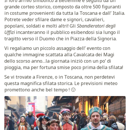
Il loro arrivo simbolico a Betlemme è seguito da un
grande corteo storico, composto da oltre 500 figuranti
in costume provenienti da tutta la Toscana e dall’ Italia.
Potrete veder sfilare dame e signori, cavalieri,
popolani, soldati e molti altri! Gli
Sbandieratori degli
Uffizi
incanteranno il pubblico esibendosi sia lungo il
tragitto verso il Duomo che in Piazza della Signoria.
Vi regaliamo un piccolo assaggio dell’ evento con
qualche immagine scattata alla Cavalcata dei Magi
dello scorso anno…la giornata iniziò con un po’ di
pioggia, ma per fortuna smise poco prima della sfilata!
Se vi trovate a Firenze, o in Toscana, non perdetevi
questa magnifica sfilata storica. Le previsioni meteo
promettono anche bel tempo ! 🙂