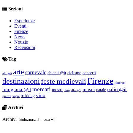
Sezioni
Esperienze
Eventi
Firenze
News
Notizie
Recensioni
Tag
arte
carnevale
chianti @it
ciclismo
concerti
alloggi
Firenze
destinazioni
feste medievali
itinerari
mercati
lunigiana @it
musei
palio @it
mostre
natale
mugello @it
vino
trekking
pienza
sagre
Archivi
Archivi