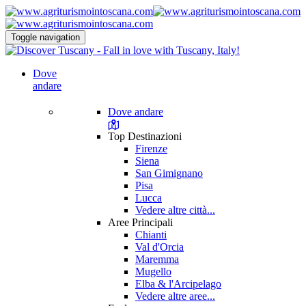
Toggle navigation
Dove
andare
Dove andare
Top Destinazioni
Firenze
Siena
San Gimignano
Pisa
Lucca
Vedere altre città...
Aree Principali
Chianti
Val d'Orcia
Maremma
Mugello
Elba & l'Arcipelago
Vedere altre aree...