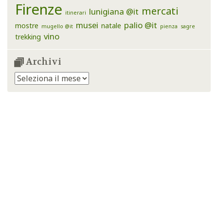
Firenze
mercati
lunigiana @it
itinerari
musei
palio @it
mostre
natale
mugello @it
pienza
sagre
vino
trekking
Archivi
Archivi