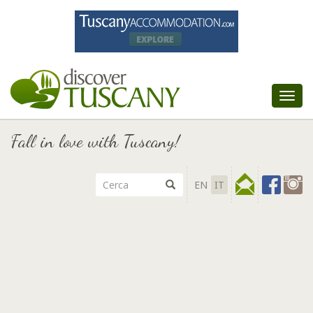
Tog
nav
Fall in love with Tuscany!
EN
IT