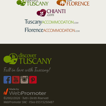
Fall in love with Tuscany!
©2002/2026 · Tutti i Diritti Riservati
WebPromoter SNC · P.Iva 05515250487