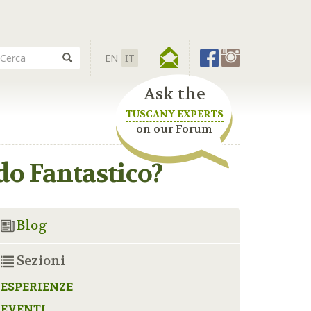
EN
IT
Ask the
TUSCANY EXPERTS
on our Forum
do Fantastico?
Blog
Sezioni
ESPERIENZE
EVENTI