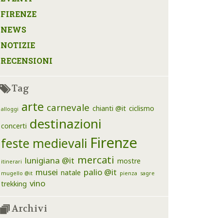
FIRENZE
NEWS
NOTIZIE
RECENSIONI
Tag
arte
carnevale
chianti @it
ciclismo
alloggi
destinazioni
concerti
Firenze
feste medievali
mercati
lunigiana @it
mostre
itinerari
musei
palio @it
natale
mugello @it
pienza
sagre
vino
trekking
Archivi