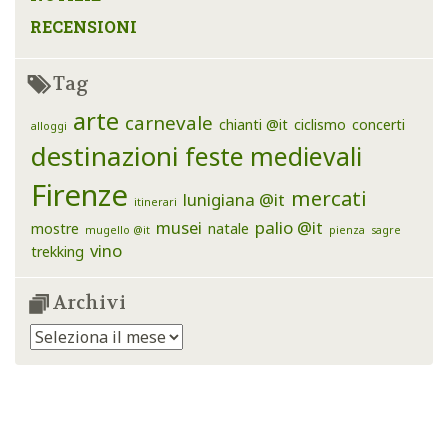
RECENSIONI
Tag
arte
carnevale
chianti @it
ciclismo
concerti
alloggi
destinazioni
feste medievali
Firenze
mercati
lunigiana @it
itinerari
musei
palio @it
mostre
natale
mugello @it
pienza
sagre
vino
trekking
Archivi
Archivi