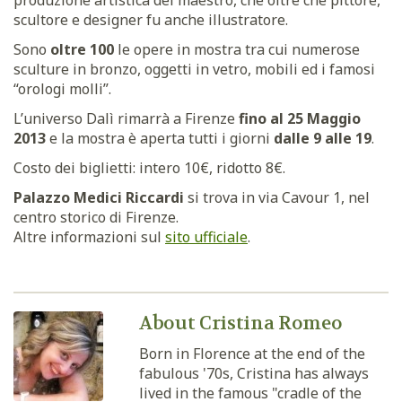
produzione artistica del maestro, che oltre che pittore,
scultore e designer fu anche illustratore.
Sono
oltre 100
le opere in mostra tra cui numerose
sculture in bronzo, oggetti in vetro, mobili ed i famosi
“orologi molli”.
L’universo Dalì rimarrà a Firenze
fino al 25 Maggio
2013
e la mostra è aperta tutti i giorni
dalle 9 alle 19
.
Costo dei biglietti: intero 10€, ridotto 8€.
Palazzo Medici Riccardi
si trova in via Cavour 1, nel
centro storico di Firenze.
Altre informazioni sul
sito ufficiale
.
About Cristina Romeo
Born in Florence at the end of the
fabulous '70s, Cristina has always
lived in the famous "cradle of the