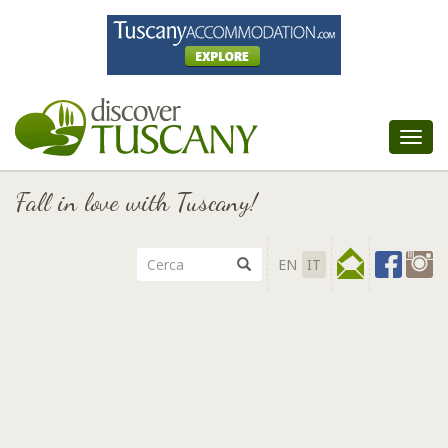
Tog
nav
Fall in love with Tuscany!
EN
IT