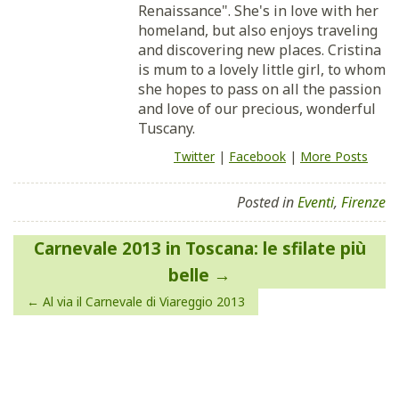
Renaissance". She's in love with her
homeland, but also enjoys traveling
and discovering new places. Cristina
is mum to a lovely little girl, to whom
she hopes to pass on all the passion
and love of our precious, wonderful
Tuscany.
Twitter
|
Facebook
|
More Posts
Posted in
Eventi
,
Firenze
Navigazione
Carnevale 2013 in Toscana: le sfilate più
articoli
belle
Al via il Carnevale di Viareggio 2013