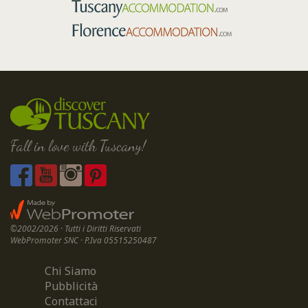
Fall in love with Tuscany!
©2002/2026 · Tutti i Diritti Riservati
WebPromoter SNC · P.Iva 05515250487
Chi Siamo
Pubblicità
Contattaci