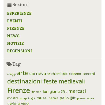
Sezioni
ESPERIENZE
EVENTI
FIRENZE
NEWS
NOTIZIE
RECENSIONI
Tag
arte
carnevale
chianti @it
ciclismo
concerti
alloggi
destinazioni
feste medievali
Firenze
mercati
lunigiana @it
itinerari
musei
palio @it
mostre
natale
mugello @it
pienza
sagre
vino
trekking