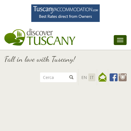
Tog
nav
Fall in love with Tuscany!
EN
IT