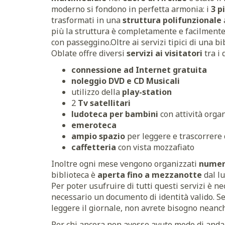
moderno si fondono in perfetta armonia: i
3 p
trasformati in una
struttura polifunzionale
più la struttura è completamente e facilment
con passeggino.
Oltre ai servizi tipici di una bi
Oblate offre diversi
servizi ai visitatori
tra i 
connessione ad Internet gratuita
noleggio DVD e CD Musicali
utilizzo della
play-station
2
Tv satellitari
ludoteca per bambini
con attività orga
emeroteca
ampio spazio
per leggere e trascorrere 
caffetteria
con vista mozzafiato
Inoltre ogni mese vengono organizzati
numer
biblioteca è
aperta fino a mezzanotte
dal lu
Per poter usufruire di tutti questi servizi è n
necessario un documento di identità valido. S
leggere il giornale, non avrete bisogno neanch
Per chi ancora non avesse avuto modo di andarc