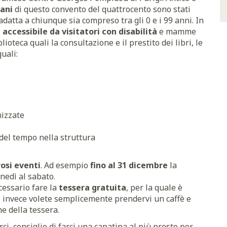
iani
di questo convento del quattrocento sono stati
adatta a chiunque sia compreso tra gli 0 e i 99 anni. In
e
accessibile da visitatori con disabilità
e mamme
blioteca quali la consultazione e il prestito dei libri, le
quali:
nizzate
del tempo nella struttura
osi eventi
. Ad esempio
fino al 31 dicembre
la
nedì al sabato.
ecessario fare la
tessera gratuita
, per la quale è
e invece volete semplicemente prendervi un caffè e
e della tessera.
i, consiglio di farci una capatina al più presto per