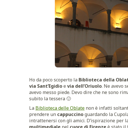
Ho da poco scoperto la
Biblioteca della Obla
via Sant’Egidio
e
via dell’Oriuolo
. Ne avevo s
avevo messo piede. Devo dire che ne sono rim
subito la tessera 🙂
La
Biblioteca delle Oblate
non è infatti soltan
prendere un
cappuccino
guardando la Cupola 
intrattenersi con gli amici. D’ispirazione per 
multimediale
nel
cuore di Firenze
è stato il