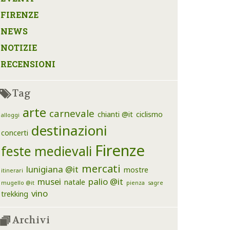
FIRENZE
NEWS
NOTIZIE
RECENSIONI
Tag
arte
carnevale
chianti @it
ciclismo
alloggi
destinazioni
concerti
Firenze
feste medievali
mercati
lunigiana @it
mostre
itinerari
musei
palio @it
natale
mugello @it
pienza
sagre
vino
trekking
Archivi