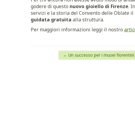
godere di questo
nuovo gioiello di Firenze
. I
servizi e la storia del Convento delle Oblate i
guidata gratuita
alla struttura.
Per maggiori informazioni leggi il nostro
arti
Navigazione
Un successo per i musei fiorentini
articoli