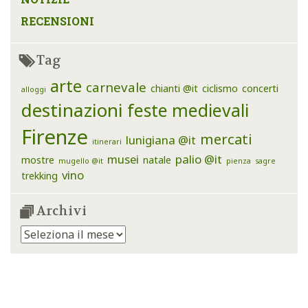
RECENSIONI
Tag
arte
carnevale
chianti @it
ciclismo
concerti
alloggi
destinazioni
feste medievali
Firenze
mercati
lunigiana @it
itinerari
musei
palio @it
mostre
natale
mugello @it
pienza
sagre
vino
trekking
Archivi
Archivi