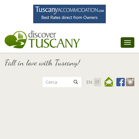
Tog
nav
Fall in love with Tuscany!
EN
IT