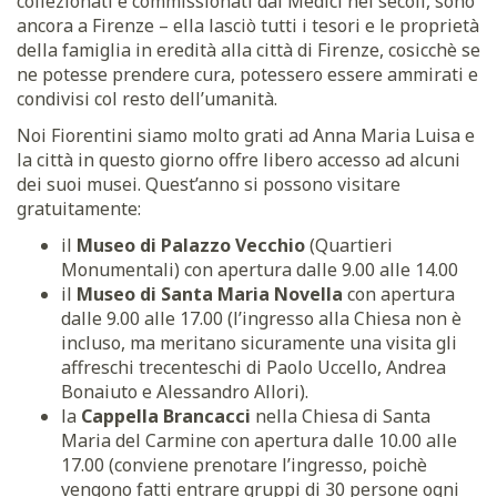
collezionati e commissionati dai Medici nei secoli, sono
ancora a Firenze – ella lasciò tutti i tesori e le proprietà
della famiglia in eredità alla città di Firenze, cosicchè se
ne potesse prendere cura, potessero essere ammirati e
condivisi col resto dell’umanità.
Noi Fiorentini siamo molto grati ad Anna Maria Luisa e
la città in questo giorno offre libero accesso ad alcuni
dei suoi musei. Quest’anno si possono visitare
gratuitamente:
il
Museo di Palazzo Vecchio
(Quartieri
Monumentali) con apertura dalle 9.00 alle 14.00
il
Museo di Santa Maria Novella
con apertura
dalle 9.00 alle 17.00 (l’ingresso alla Chiesa non è
incluso, ma meritano sicuramente una visita gli
affreschi trecenteschi di Paolo Uccello, Andrea
Bonaiuto e Alessandro Allori).
la
Cappella Brancacci
nella Chiesa di Santa
Maria del Carmine con apertura dalle 10.00 alle
17.00 (conviene prenotare l’ingresso, poichè
vengono fatti entrare gruppi di 30 persone ogni