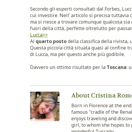
Secondo gli esperti consultati dal Forbes, Lucc
cui investire. Nell’ articolo si precisa tuttavia
ma si riesce a trovare comunque qualcosa sia a
fuori della città, perfette oltretutto per passa
Lucca>>
Al
quarto posto
della classifica della rivista,
Questa piccola città situata quasi al confine t
di Lucca, ma per questo anche più godibile.
Davvero un ottimo risultato per la
Toscana
: 
About Cristina Rom
Born in Florence at the end 
famous "cradle of the Renai
enjoys traveling and discove
girl, to whom she hopes to 
wonderful Tuscany.