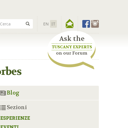
EN
IT
Ask the
TUSCANY EXPERTS
on our Forum
orbes
Blog
Sezioni
ESPERIENZE
EVENTI