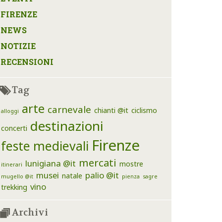
FIRENZE
NEWS
NOTIZIE
RECENSIONI
Tag
arte
carnevale
chianti @it
ciclismo
alloggi
destinazioni
concerti
Firenze
feste medievali
mercati
lunigiana @it
mostre
itinerari
musei
palio @it
natale
mugello @it
pienza
sagre
vino
trekking
Archivi