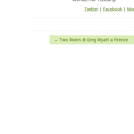
Twitter
|
Facebook
|
Mor
Navigazione
Two Rivers di Greg Wyatt a Firenze
articoli