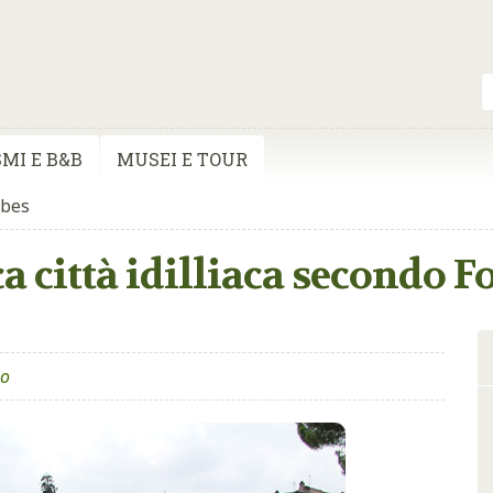
MI E B&B
MUSEI E TOUR
rbes
a città idilliaca secondo F
eo