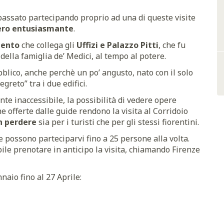
n passato partecipando proprio ad una di queste visite
ero entusiasmante
.
ento
che collega gli
Uffizi e Palazzo Pitti
, che fu
della famiglia de’ Medici, al tempo al potere.
lico, anche perchè un po’ angusto, nato con il solo
greto” tra i due edifici.
te inaccessibile, la possibilità di vedere opere
he offerte dalle guide rendono la visita al Corridoio
n perdere
sia per i turisti che per gli stessi fiorentini.
e possono parteciparvi fino a 25 persone alla volta.
bile prenotare in anticipo la visita, chiamando Firenze
nnaio fino al 27 Aprile: