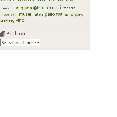
mercati
lunigiana @it
mostre
itinerari
musei
palio @it
natale
mugello @it
pienza
sagre
vino
trekking
Archivi
Archivi