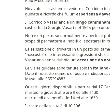
Polo Museale fiorentino.
Ho avuto l’ occasione di vedere il Corridoio i
guidate e ricordo che fu un’
esperienza davv
Il Corridoio Vasariano è un
lungo camminam
costruito da Giorgio Vasari nel 1565 per conto 
Non è un percorso normalmente aperto al pubb
scopo di permettere ai nobili di spostarsi in “se
La sensazione di trovarsi in un posto solitamen
“nascoste” e le interessanti digressioni storic
Vasariano senza dubbio un’
occasione da no
Le visite guidate sono tenute solo
in italiano
Dato il ristretto numero di posti è indispensa
Musei allo 055294883.
Questi i giorni disponibili, a partire dal 17 Ge
martedì e giovedì alle ore 9 ed alle 1130
mercoledì e venerdì alle 14 ed alle 1630
Il costo della visita è di 10,50€ .