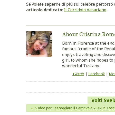
Se volete saperne di più sul celebre percorso c
articolo dedicato
:
Il Corridoio Vasariano
.
About Cristina Rom
Born in Florence at the end 
famous "cradle of the Renai
enjoys traveling and discove
girl, to whom she hopes to 
wonderful Tuscany.
Twitter
|
Facebook
|
Mor
Navigazione
Volti Svela
articoli
5 Idee per Festeggiare il Carnevale 2012 in Tos