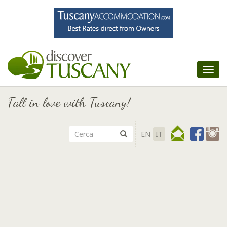
Tog
nav
Fall in love with Tuscany!
EN
IT