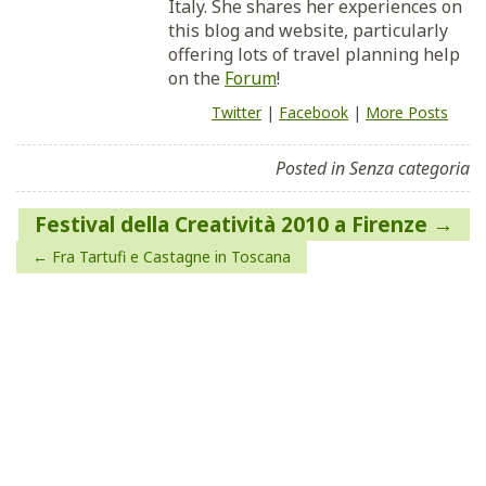
Italy. She shares her experiences on
this blog and website, particularly
offering lots of travel planning help
on the
Forum
!
Twitter
|
Facebook
|
More Posts
Posted in Senza categoria
Navigazione
Festival della Creatività 2010 a Firenze
articoli
Fra Tartufi e Castagne in Toscana