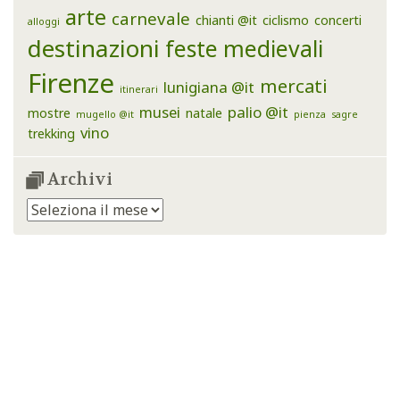
arte
carnevale
chianti @it
ciclismo
concerti
alloggi
destinazioni
feste medievali
Firenze
mercati
lunigiana @it
itinerari
musei
palio @it
mostre
natale
mugello @it
pienza
sagre
vino
trekking
Archivi
Archivi